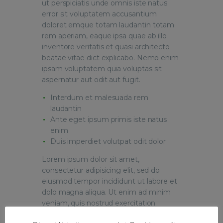
ut perspiciatis unde omnis iste natus
error sit voluptatem accusantium
doloret emque totam laudantin totam
rem aperiam, eaque ipsa quae ab illo
inventore veritatis et quasi architecto
beatae vitae dict explicabo. Nemo enim
ipsam voluptatem quia voluptas sit
aspernatur aut odit aut fugit.
Interdum et malesuada rem
laudantin
Ante eget ipsum primis iste natus
enim
Duis imperdiet volutpat odit dolor
Lorem ipsum dolor sit amet,
consectetur adipisicing elit, sed do
eiusmod tempor incididunt ut labore et
dolo magna aliqua. Ut enim ad minim
veniam, quis nostrud exercitation
ullamco laboris nisi ut aliquip comodo.