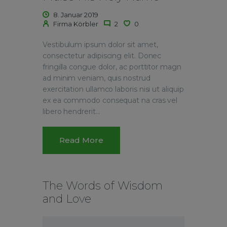
8. Januar 2019
Firma Körbler
2
0
Vestibulum ipsum dolor sit amet,
consectetur adipiscing elit. Donec
fringilla congue dolor, ac porttitor magn
ad minim veniam, quis nostrud
exercitation ullamco laboris nisi ut aliquip
ex ea commodo consequat na cras vel
libero hendrerit…
Read More
The Words of Wisdom
and Love