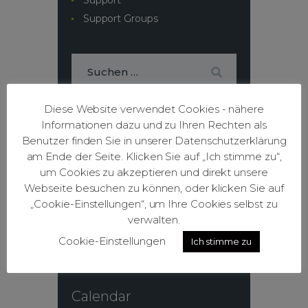
Support
Support Groups
Diese Website verwendet Cookies - nähere
Recent Posts
Informationen dazu und zu Ihren Rechten als
Benutzer finden Sie in unserer Datenschutzerklärung
Family Class on Bible
am Ende der Seite. Klicken Sie auf „Ich stimme zu“,
Studiyng
um Cookies zu akzeptieren und direkt unsere
Webseite besuchen zu können, oder klicken Sie auf
15. Januar 2019
„Cookie-Einstellungen“, um Ihre Cookies selbst zu
Love the Lord, Your
verwalten.
God, with All Heart
Cookie-Einstellungen
Ich stimme zu
12. Januar 2019
Calendar