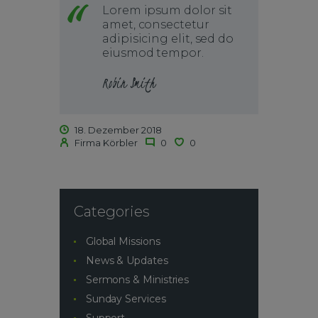
Lorem ipsum dolor sit
amet, consectetur
adipisicing elit, sed do
eiusmod tempor.
Robin Smith
18. Dezember 2018
Firma Körbler
0
0
Categories
Global Missions
News & Updates
Sermons & Ministries
Sunday Services